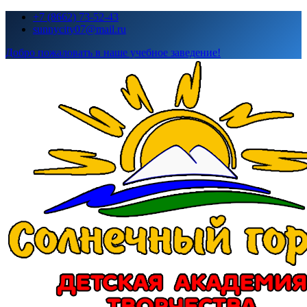
Перейти
+7 (8662) 73-52-43
к
sunnycity07@mail.ru
содержимому
Добро пожаловать в наше учебное заведение!