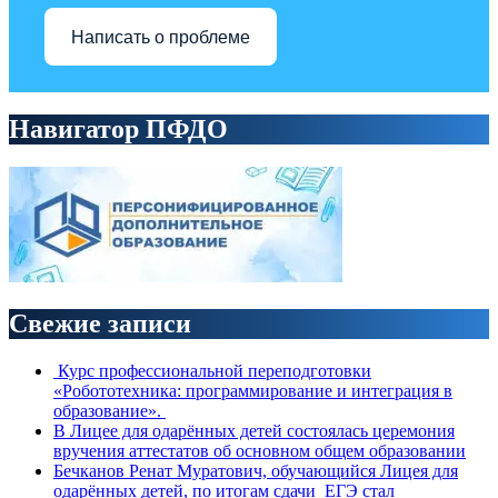
Написать о проблеме
Навигатор ПФДО
Свежие записи
Курс профессиональной переподготовки
«Робототехника: программирование и интеграция в
образование».
В Лицее для одарённых детей состоялась церемония
вручения аттестатов об основном общем образовании
Бечканов Ренат Муратович, обучающийся Лицея для
одарённых детей, по итогам сдачи ЕГЭ стал