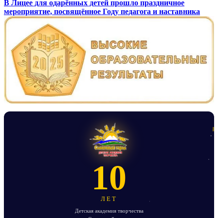
В Лицее для одарённых детей прошло праздничное
по
мероприятие, посвящённое Году педагога и наставника
записям
10
ЛЕТ
Детская академия творчества