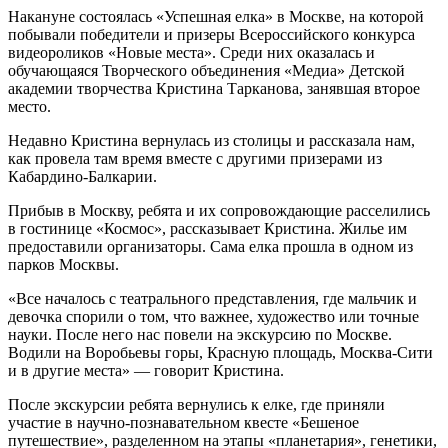
Накануне состоялась «Успешная елка» в Москве, на которой
побывали победители и призеры Всероссийского конкурса
видеороликов «Новые места». Среди них оказалась и
обучающаяся Творческого объединения «Медиа» Детской
академии творчества Кристина Тарканова, занявшая второе
место.
Недавно Кристина вернулась из столицы и рассказала нам,
как провела там время вместе с другими призерами из
Кабардино-Балкарии.
Прибыв в Москву, ребята и их сопровождающие расселились
в гостинице «Космос», рассказывает Кристина. Жилье им
предоставили организаторы. Сама елка прошла в одном из
парков Москвы.
«Все началось с театрального представления, где мальчик и
девочка спорили о том, что важнее, художество или точные
науки. После него нас повели на экскурсию по Москве.
Водили на Воробьевы горы, Красную площадь, Москва-Сити
и в другие места» — говорит Кристина.
После экскурсии ребята вернулись к елке, где приняли
участие в научно-познавательном квесте «Бешеное
путешествие», разделенном на этапы «планетария», генетики,