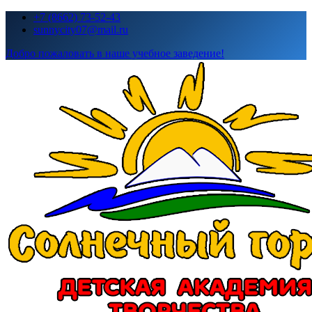
Перейти
+7 (8662) 73-52-43
к
sunnycity07@mail.ru
содержимому
Добро пожаловать в наше учебное заведение!