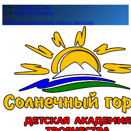
Перейти
+7 (8662) 73-52-43
к
sunnycity07@mail.ru
содержимому
Добро пожаловать в наше учебное заведение!