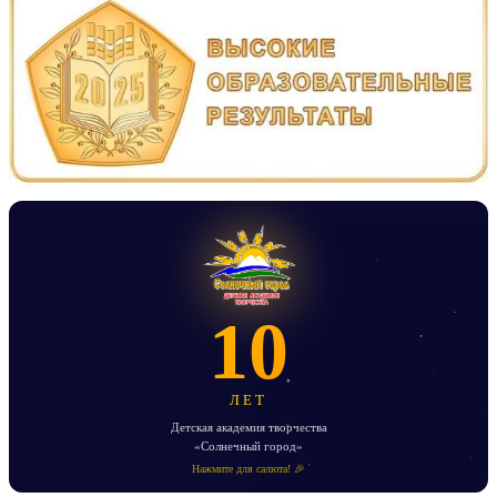
записям
10
ЛЕТ
Детская академия творчества
«Солнечный город»
Нажмите для салюта! 🎉