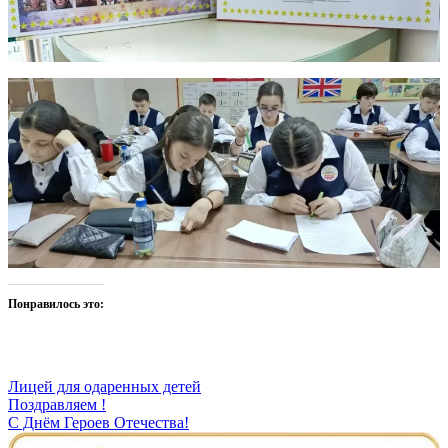
Понравилось это:
Лицей для одаренных детей
Навигация
Поздравляем !
С Днём Героев Отечества!
по