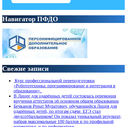
Навигатор ПФДО
Свежие записи
Курс профессиональной переподготовки
«Робототехника: программирование и интеграция в
образование».
В Лицее для одарённых детей состоялась церемония
вручения аттестатов об основном общем образовании
Бечканов Ренат Муратович, обучающийся Лицея для
одарённых детей, по итогам сдачи ЕГЭ стал
двухсотбалльником! Он показал уникальный результат,
набрав максимальные 100 баллов и по профильной
математике, и по информатике