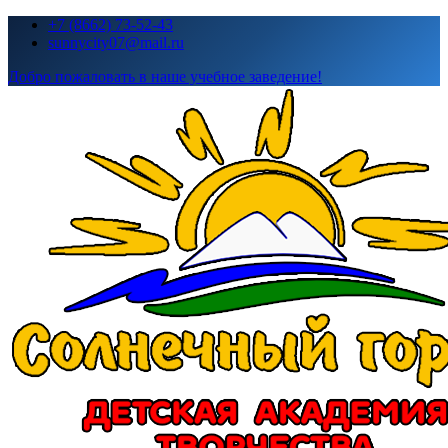
Перейти
+7 (8662) 73-52-43
к
sunnycity07@mail.ru
содержимому
Добро пожаловать в наше учебное заведение!