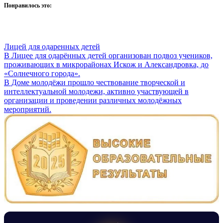
Понравилось это:
Лицей для одаренных детей
Навигация
В Лицее для одарённых детей организован подвоз учеников,
проживающих в микрорайонах Искож и Александровка, до
по
«Солнечного города».
записям
В Доме молодёжи прошло чествование творческой и
интеллектуальной молодежи, активно участвующей в
организации и проведении различных молодёжных
мероприятий.