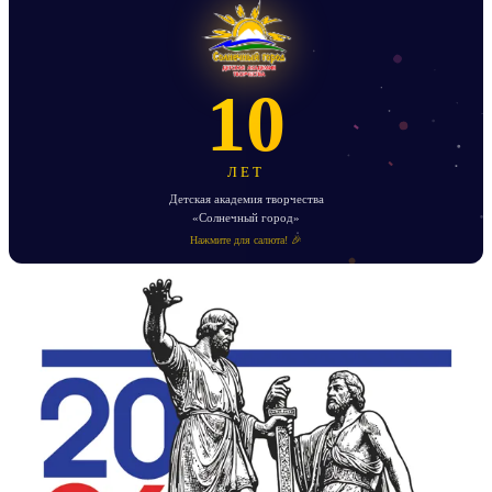
10
ЛЕТ
Детская академия творчества
«Солнечный город»
Нажмите для салюта! 🎉