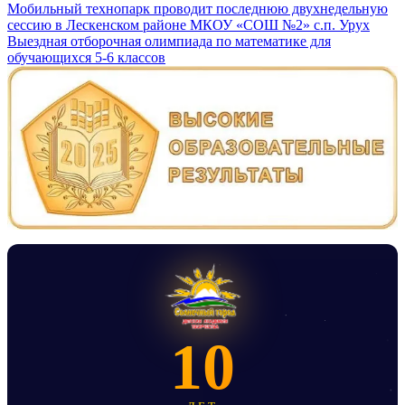
Навигация
Мобильный технопарк проводит последнюю двухнедельную
сессию в Лескенском районе МКОУ «СОШ №2» с.п. Урух
по
Выездная отборочная олимпиада по математике для
записям
обучающихся 5-6 классов
10