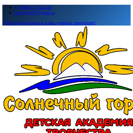
Перейти
+7 (8662) 73-52-43
к
sunnycity07@mail.ru
содержимому
Добро пожаловать в наше учебное заведение!