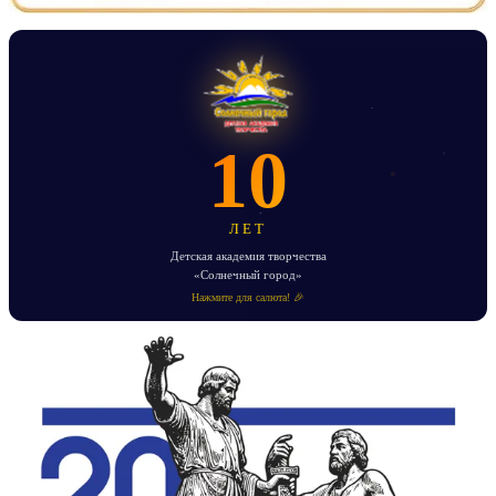
10
ЛЕТ
Детская академия творчества
«Солнечный город»
Нажмите для салюта! 🎉