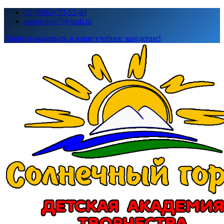
Перейти
+7 (8662) 73-52-43
к
sunnycity07@mail.ru
содержимому
Добро пожаловать в наше учебное заведение!