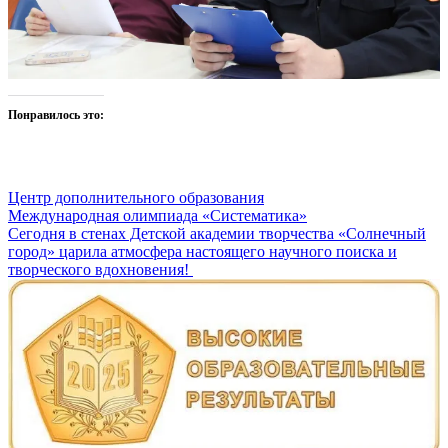
Понравилось это:
Центр дополнительного образования
Навигация
Международная олимпиада «Систематика»
Сегодня в стенах Детской академии творчества «Солнечный
по
город» царила атмосфера настоящего научного поиска и
записям
творческого вдохновения!