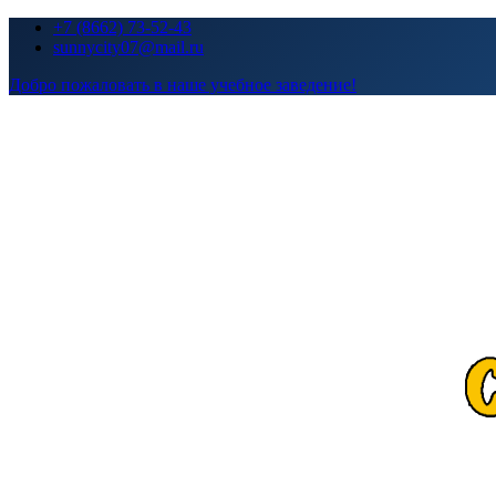
Перейти
+7 (8662) 73-52-43
к
sunnycity07@mail.ru
содержимому
Добро пожаловать в наше учебное заведение!