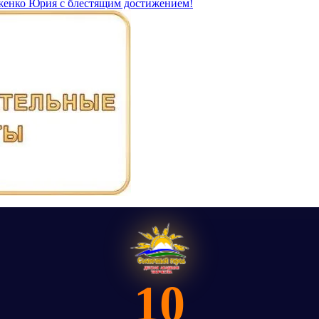
женко Юрия с блестящим достижением!
10