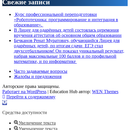
Свежие записи
Курс профессиональной переподготовки
«Робототехника: программирование и интеграция в
образование».
В Лицее для одарённых детей состоялась церемония
вручения аттестатов об основном общем образовании
Бечканов Ренат Муратович, обучающийся Лицея для
одарённых детей, по итогам сдачи ЕГЭ стал
двухсотбалльником! Он показал уникальный результат,
набрав максимальные 100 баллов и по профильной
математике, и по информатике
Часто задаваемые вопросы
Жалобы и предложения
Авторские права защищены.
Работает на WordPress
|
Education Hub автор:
WEN Themes
Перейти к содержимому
Открыть
панель
инструментов
Средства доступности
Увеличение текста
Уменьшение текста