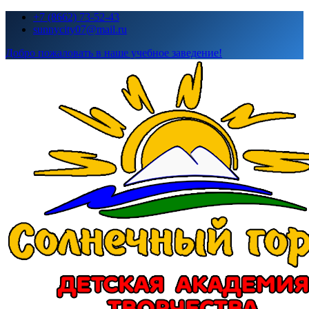
Перейти
+7 (8662) 73-52-43
к
sunnycity07@mail.ru
содержимому
Добро пожаловать в наше учебное заведение!