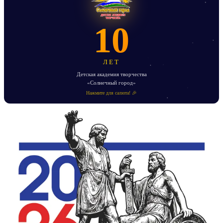
10
ЛЕТ
Детская академия творчества
«Солнечный город»
Нажмите для салюта! 🎉