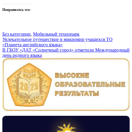
Понравилось это:
Без категории
,
Мобильный технопарк
Навигация
Увлекательное путешествие в микромир учащихся ТО
«Планета английского языка»
по
В ГБОУ «ДАТ «Солнечный город» отметили Международный
записям
день родного языка