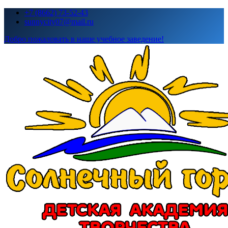
Перейти
+7 (8662) 73-52-43
к
sunnycity07@mail.ru
содержимому
Добро пожаловать в наше учебное заведение!