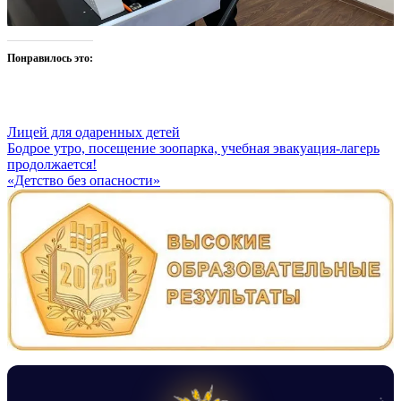
Понравилось это:
Лицей для одаренных детей
Навигация
Бодрое утро, посещение зоопарка, учебная эвакуация-лагерь
продолжается!
по
«Детство без опасности»
записям