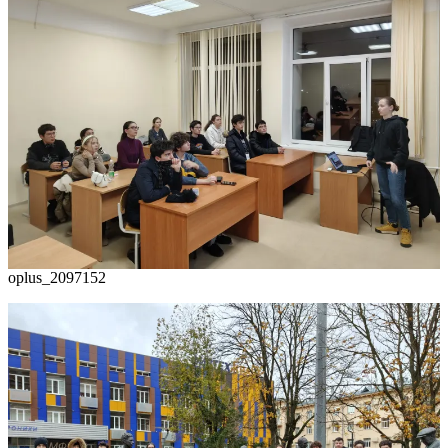
oplus_2097152