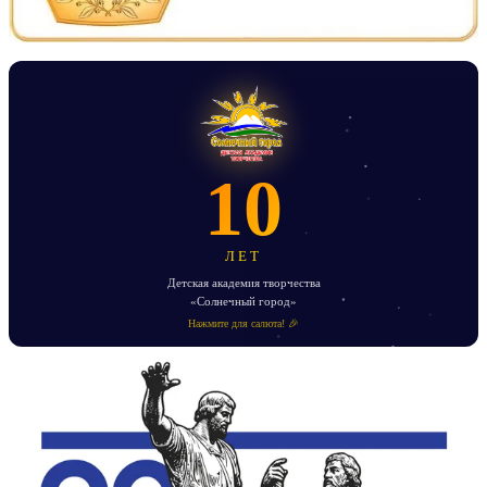
10
ЛЕТ
Детская академия творчества
«Солнечный город»
Нажмите для салюта! 🎉