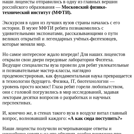
наши лицеисты отправились в одну из главных вершин
российского образования —
Московский физико-
технический институт (МФТИ).
Экскурсия в один из лучших вузов страны началась с его
истории. В музее МФТИ ребята познакомились с
удивительными экспонатами, рассказывающими о пути
великих открытий и легендарных учёных-физтеховцев,
которые меняли мир.
Но самое интересное ждало впереди! Для наших лицеистов
открыли свои двери передовые лаборатории Физтеха.
Ведущие специалисты вуза провели для ребят увлекательные
и познавательные мастер-классы, наглядно
продемонстрировав, как фундаментальная наука превращается
в технологии будущего. Физика, IT, биотехнологии —
уровень просто космос! Глаза ребят горели любопытством,
они с головой погрузились в мир исследований, задавая
лекторам десятки вопросов о разработках и научных
перспективах.
И, конечно же, в стенах такого вуза в воздухе витал главный
вопрос, волновавший каждого:
«А как сюда поступить?»
Наши лицеисты получили исчерпывающие ответы и
ценнейшие советы: на что обратить особое внимание при