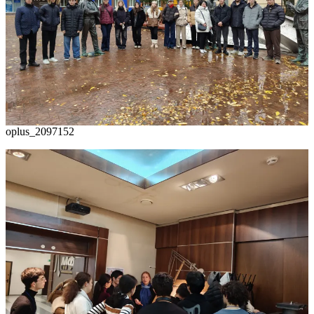
oplus_2097152