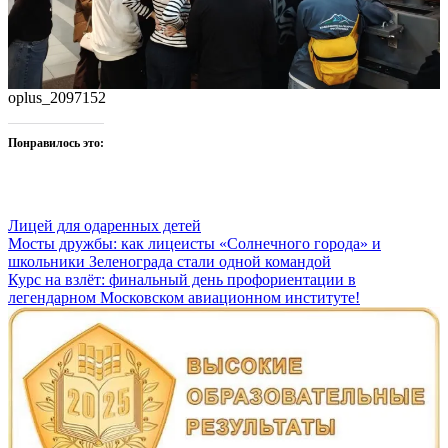
oplus_2097152
Понравилось это:
Лицей для одаренных детей
Навигация
Мосты дружбы: как лицеисты «Солнечного города» и
школьники Зеленограда стали одной командой
по
Курс на взлёт: финальный день профориентации в
записям
легендарном Московском авиационном институте!