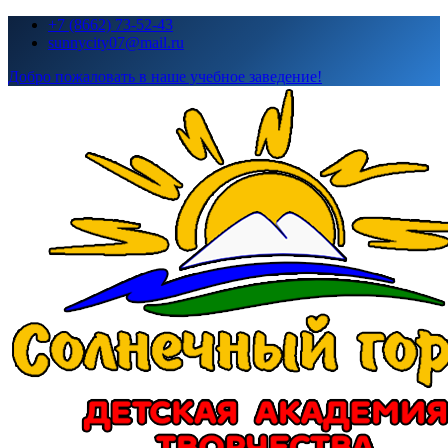
Перейти
+7 (8662) 73-52-43
к
sunnycity07@mail.ru
содержимому
Добро пожаловать в наше учебное заведение!