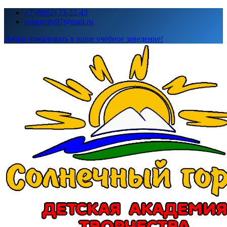
Перейти
+7 (8662) 73-52-43
к
sunnycity07@mail.ru
содержимому
Добро пожаловать в наше учебное заведение!