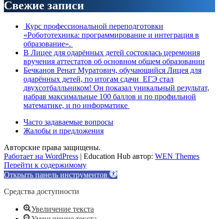
Свежие записи
Курс профессиональной переподготовки
«Робототехника: программирование и интеграция в
образование».
В Лицее для одарённых детей состоялась церемония
вручения аттестатов об основном общем образовании
Бечканов Ренат Муратович, обучающийся Лицея для
одарённых детей, по итогам сдачи ЕГЭ стал
двухсотбалльником! Он показал уникальный результат,
набрав максимальные 100 баллов и по профильной
математике, и по информатике
Часто задаваемые вопросы
Жалобы и предложения
Авторские права защищены.
Работает на WordPress
|
Education Hub автор:
WEN Themes
Перейти к содержимому
Открыть панель инструментов
Средства доступности
Увеличение текста
Уменьшение текста