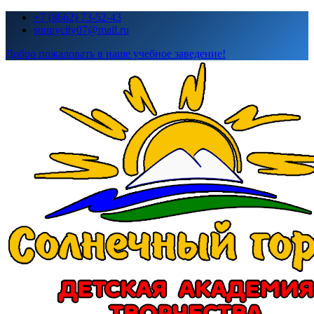
Перейти
+7 (8662) 73-52-43
к
sunnycity07@mail.ru
содержимому
Добро пожаловать в наше учебное заведение!