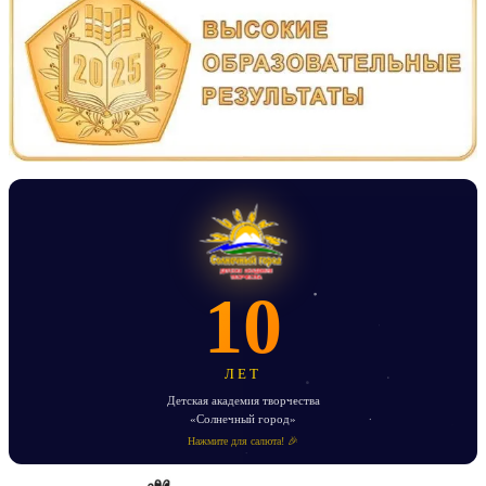
10
ЛЕТ
Детская академия творчества
«Солнечный город»
Нажмите для салюта! 🎉