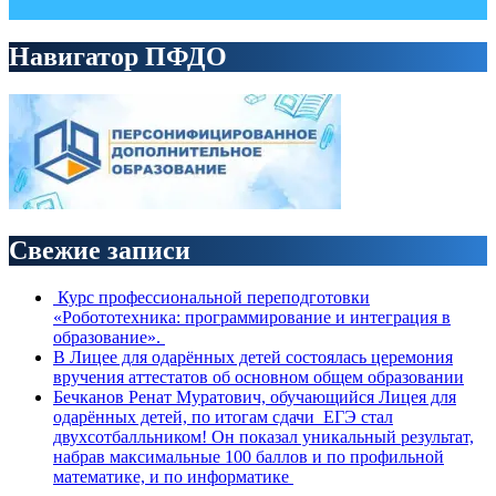
Навигатор ПФДО
Свежие записи
Курс профессиональной переподготовки
«Робототехника: программирование и интеграция в
образование».
В Лицее для одарённых детей состоялась церемония
вручения аттестатов об основном общем образовании
Бечканов Ренат Муратович, обучающийся Лицея для
одарённых детей, по итогам сдачи ЕГЭ стал
двухсотбалльником! Он показал уникальный результат,
набрав максимальные 100 баллов и по профильной
математике, и по информатике