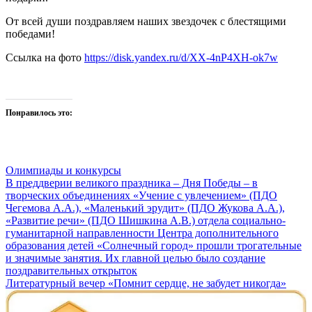
От всей души поздравляем наших звездочек с блестящими
победами!
Ссылка на фото
https://disk.yandex.ru/d/XX-4nP4XH-ok7w
Понравилось это:
Олимпиады и конкурсы
Навигация
В преддверии великого праздника – Дня Победы – в
творческих объединениях «Учение с увлечением» (ПДО
по
Чегемова А.А.), «Маленький эрудит» (ПДО Жукова А.А.),
записям
«Развитие речи» (ПДО Шишкина А.В.) отдела социально-
гуманитарной направленности Центра дополнительного
образования детей «Солнечный город» прошли трогательные
и значимые занятия. Их главной целью было создание
поздравительных открыток
Литературный вечер «Помнит сердце, не забудет никогда»