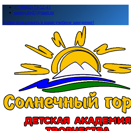
Перейти
+7 (8662) 73-52-43
к
sunnycity07@mail.ru
содержимому
Добро пожаловать в наше учебное заведение!