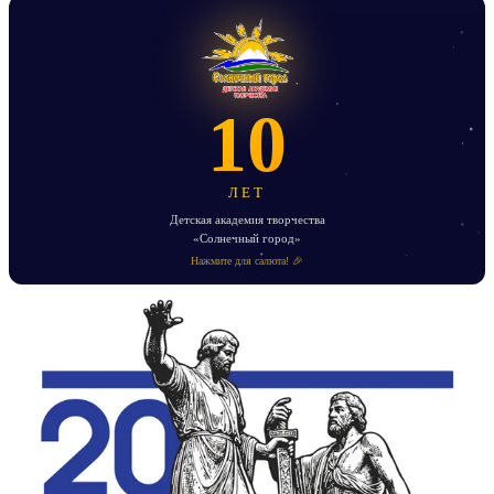
10
ЛЕТ
Детская академия творчества
«Солнечный город»
Нажмите для салюта! 🎉