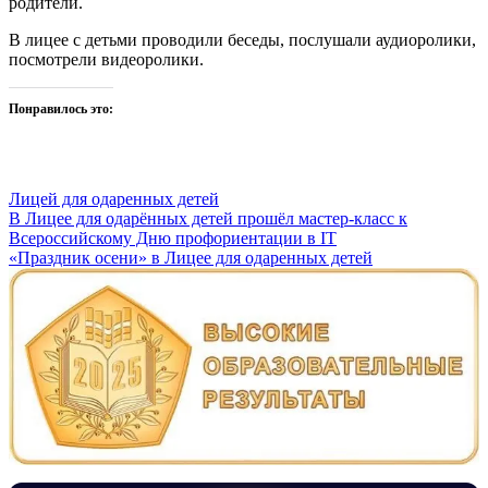
родители.
В лицее с детьми проводили беседы, послушали аудиоролики,
посмотрели видеоролики.
Понравилось это:
Лицей для одаренных детей
Навигация
В Лицее для одарённых детей прошёл мастер-класс к
Всероссийскому Дню профориентации в IT
по
«Праздник осени» в Лицее для одаренных детей
записям