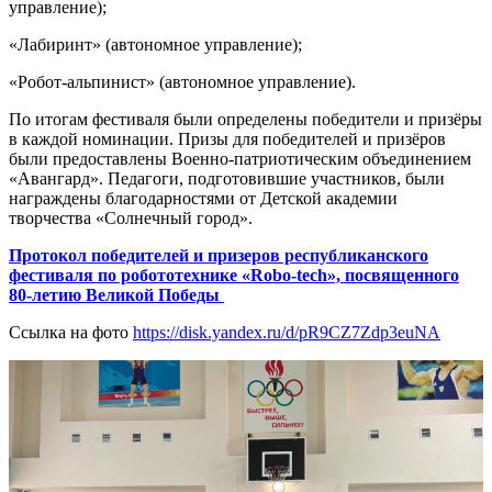
управление);
«Лабиринт» (автономное управление);
«Робот-альпинист» (автономное управление).
По итогам фестиваля были определены победители и призёры
в каждой номинации. Призы для победителей и призёров
были предоставлены Военно-патриотическим объединением
«Авангард». Педагоги, подготовившие участников, были
награждены благодарностями от Детской академии
творчества «Солнечный город».
Протокол победителей и призеров республиканского
фестиваля по робототехнике «Robo-tech»,
посвященного
80-летию Великой Победы
Ссылка на фото
https://disk.yandex.ru/d/pR9CZ7Zdp3euNA