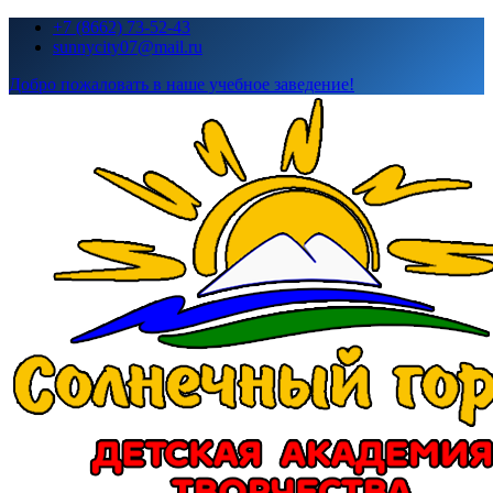
Перейти
+7 (8662) 73-52-43
к
sunnycity07@mail.ru
содержимому
Добро пожаловать в наше учебное заведение!