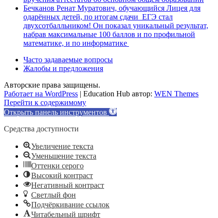
Бечканов Ренат Муратович, обучающийся Лицея для
одарённых детей, по итогам сдачи ЕГЭ стал
двухсотбалльником! Он показал уникальный результат,
набрав максимальные 100 баллов и по профильной
математике, и по информатике
Часто задаваемые вопросы
Жалобы и предложения
Авторские права защищены.
Работает на WordPress
|
Education Hub автор:
WEN Themes
Перейти к содержимому
Открыть панель инструментов
Средства доступности
Увеличение текста
Уменьшение текста
Оттенки серого
Высокий контраст
Негативный контраст
Светлый фон
Подчёркивание ссылок
Читабельный шрифт