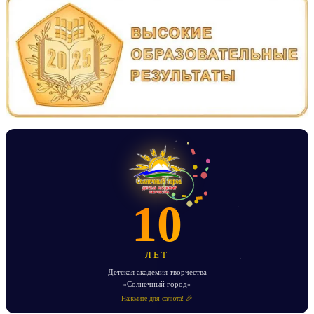
записям
10
ЛЕТ
Детская академия творчества
«Солнечный город»
Нажмите для салюта! 🎉