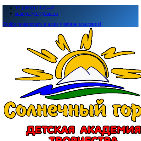
Перейти
+7 (8662) 73-52-43
к
sunnycity07@mail.ru
содержимому
Добро пожаловать в наше учебное заведение!