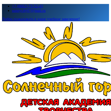
Перейти
+7 (8662) 73-52-43
к
sunnycity07@mail.ru
содержимому
Добро пожаловать в наше учебное заведение!