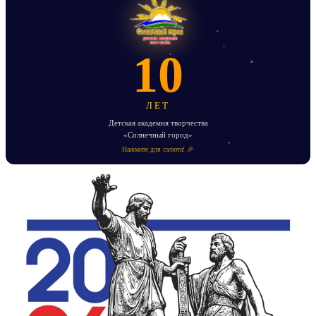
10
ЛЕТ
Детская академия творчества
«Солнечный город»
Нажмите для салюта! 🎉