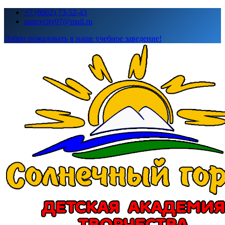
Перейти
+7 (8662) 73-52-43
к
sunnycity07@mail.ru
содержимому
Добро пожаловать в наше учебное заведение!