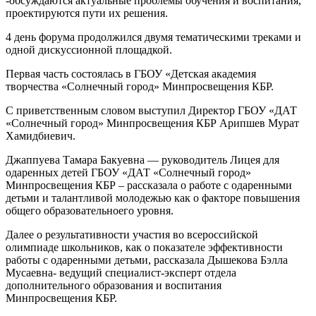
-обсуждаются актуальные проблемы обучения и воспитания,
проектируются пути их решения.
4 день форума продолжился двумя тематическими треками и
одной дискуссионной площадкой.
Первая часть состоялась в ГБОУ «Детская академия
творчества «Солнечный город» Минпросвещения КБР.
С приветственным словом выступил Директор ГБОУ «ДАТ
«Солнечный город» Минпросвещения КБР Арипшев Мурат
Хамидбиевич.
Джаппуева Тамара Бакуевна — руководитель Лицея для
одаренных детей ГБОУ «ДАТ «Солнечный город»
Минпросвещения КБР – рассказала о работе с одаренными
детьми и талантливой молодежью как о факторе повышения
общего образовательноего уровня.
Далее о результативности участия во всероссийской
олимпиаде школьников, как о показателе эффективности
работы с одаренными детьми, рассказала Дышекова Бэлла
Мусаевна- ведущий специалист-эксперт отдела
дополнительного образования и воспитания
Минпросвещения КБР.