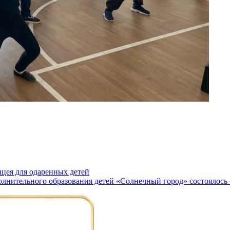
цея для одаренных детей
олнительного образования детей «Солнечный город» состоялос