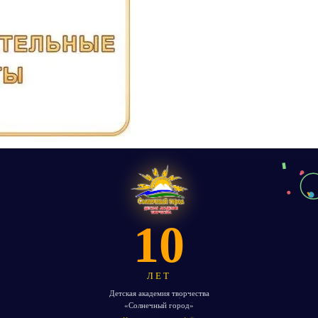
10
ЛЕТ
Детская академия творчества
«Солнечный город»