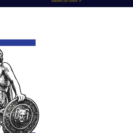
Нажмите для салюта! 🎉