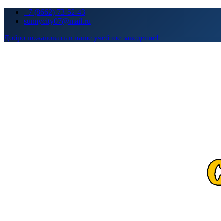
Перейти
+7 (8662) 73-52-43
к
sunnycity07@mail.ru
содержимому
Добро пожаловать в наше учебное заведение!