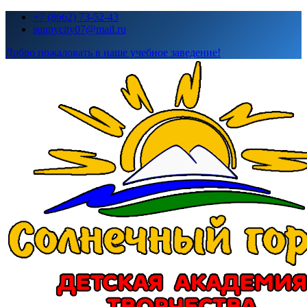
Перейти
+7 (8662) 73-52-43
к
sunnycity07@mail.ru
содержимому
Добро пожаловать в наше учебное заведение!