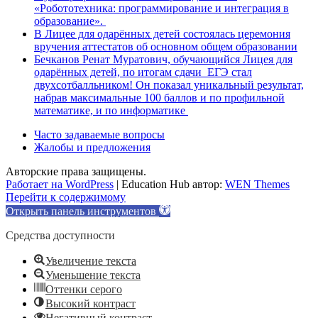
«Робототехника: программирование и интеграция в
образование».
В Лицее для одарённых детей состоялась церемония
вручения аттестатов об основном общем образовании
Бечканов Ренат Муратович, обучающийся Лицея для
одарённых детей, по итогам сдачи ЕГЭ стал
двухсотбалльником! Он показал уникальный результат,
набрав максимальные 100 баллов и по профильной
математике, и по информатике
Часто задаваемые вопросы
Жалобы и предложения
Авторские права защищены.
Работает на WordPress
|
Education Hub автор:
WEN Themes
Перейти к содержимому
Открыть панель инструментов
Средства доступности
Увеличение текста
Уменьшение текста
Оттенки серого
Высокий контраст
Негативный контраст