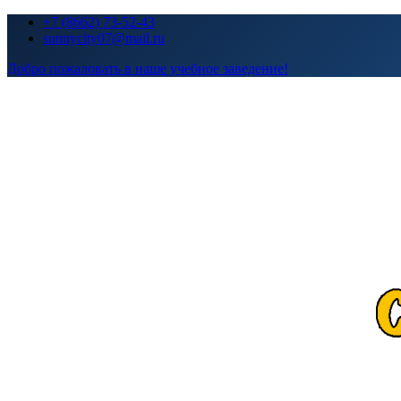
Перейти
+7 (8662) 73-52-43
к
sunnycity07@mail.ru
содержимому
Добро пожаловать в наше учебное заведение!