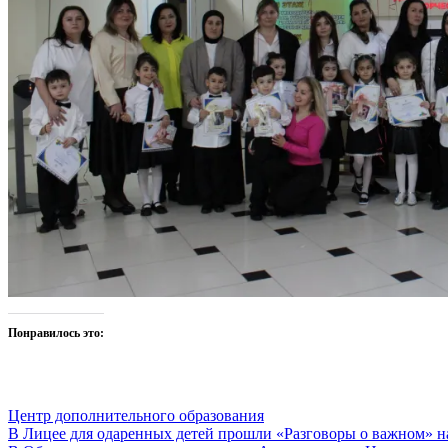
Понравилось это:
Центр дополнительного образования
Навигация
В Лицее для одаренных детей прошли «Разговоры о важном» на