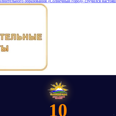
олнительного образования «Солнечный город» случился настоя
10