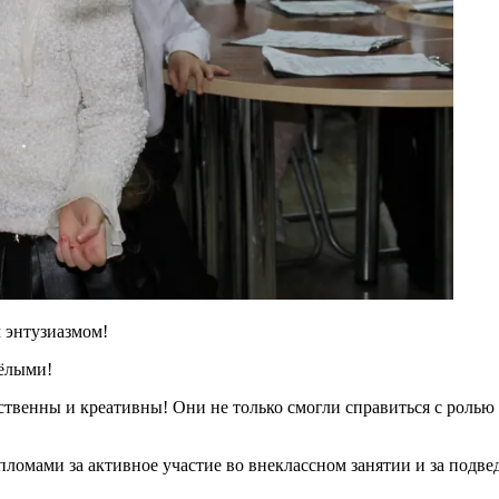
м энтузиазмом!
сёлыми!
тственны и креативны! Они не только смогли справиться с ролью
ами за активное участие во внеклассном занятии и за подведе