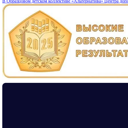
В Образцовом детском коллективе «Альтернатива» Центра доп
по
записям