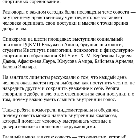
спортивных соревнований.
Разговоры о важном сегодня были посвящены теме совести —
внутреннему нравственному чувству, которое заставляет
человека оценивать свои поступки и мысли с точки зрения
добра и зла.
Спикерами на шести площадках выступили социальный
психолог РДКМЦ Емкужева Алина, будущие психологи,
студенты Института педагогики, психологии и физкультурно-
спортивного образования КБГУ им. Х. М. Бербекова Гадиева
Даяна, Афасижева Лаура, Юнусова Амира, Байсиева Арнелла,
Балова Эльнара.
На занятиях лицеисты рассуждали о том, что каждый день
человек оказывается перед выбором: как поступить честно, не
навредить другим и сохранить уважение к себе. Ребята
говорили о добре и зле, ответственности за свои поступки и о
том, почему важно уметь слышать внутренний голос.
Также ребята посмотрели видеоматериалы и обсудили,
почему совесть можно назвать внутренним компасом,
который помогает человеку выстраивать честные и
доверительные отношения с окружающими.
Главный вывод занятия: совесть — это ориентир, который