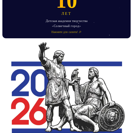
10
ЛЕТ
Детская академия творчества
«Солнечный город»
Нажмите для салюта! 🎉