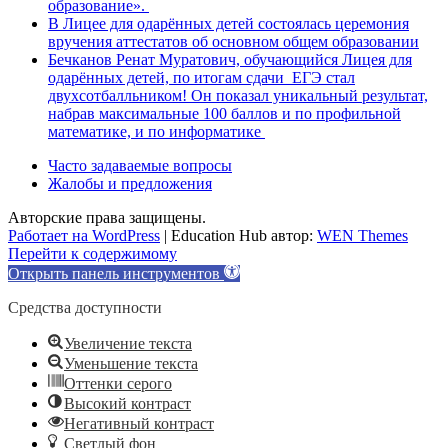
образование».
В Лицее для одарённых детей состоялась церемония
вручения аттестатов об основном общем образовании
Бечканов Ренат Муратович, обучающийся Лицея для
одарённых детей, по итогам сдачи ЕГЭ стал
двухсотбалльником! Он показал уникальный результат,
набрав максимальные 100 баллов и по профильной
математике, и по информатике
Часто задаваемые вопросы
Жалобы и предложения
Авторские права защищены.
Работает на WordPress
|
Education Hub автор:
WEN Themes
Перейти к содержимому
Открыть панель инструментов
Средства доступности
Увеличение текста
Уменьшение текста
Оттенки серого
Высокий контраст
Негативный контраст
Светлый фон