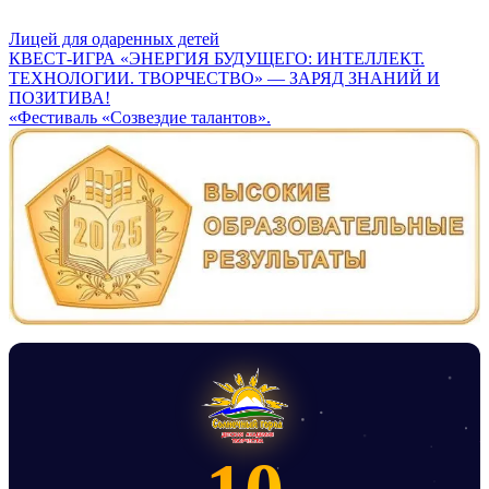
Лицей для одаренных детей
Навигация
КВЕСТ-ИГРА «ЭНЕРГИЯ БУДУЩЕГО: ИНТЕЛЛЕКТ.
ТЕХНОЛОГИИ. ТВОРЧЕСТВО» — ЗАРЯД ЗНАНИЙ И
по
ПОЗИТИВА!
записям
«Фестиваль «Созвездие талантов».