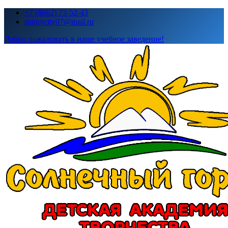
Перейти
+7 (8662) 73-52-43
к
sunnycity07@mail.ru
содержимому
Добро пожаловать в наше учебное заведение!