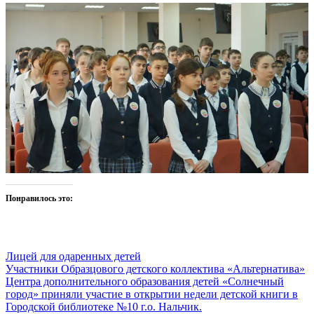
Понравилось это:
Лицей для одаренных детей
Навигация
Участники Образцового детского коллектива «Альтернатива»
Центра дополнительного образования детей «Солнечный
по
город» приняли участие в открытии недели детской книги в
записям
Городской библиотеке №10 г.о. Нальчик.