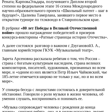
Рената; КарповаЭльдара, получившего Диплом второй
степени на федеральном этапе 16 сезона Международного
научно-образовательного проекта «Школьный патент – шаг в
будущее!», Цалиева Тамерлана, занявшего первое место в
открытом турнире по тхэквондо в Ставропольском крае.
В рубрике
«80 лет Победы в Великой Отечественной
войне»
прошло награждение победителей и призеров
конкурса-викторины «Ратные страницы истории Отечества».
А далее состоялся разговор о важном с ДзугановойЗ. А.,
главным хормейстером ГКУК «Музыкальный театр».
Зарета Арсеновна рассказала ребятам о том, что Россия –
страна с богатым культурным наследием, страна великих
композиторов, писателей, художников, признанных во всем
мире, и «одним из них является Петр Ильич Чайковский, чье
185-летие отмечается широко не только у нас, но и во всем
мире».
У спикера беседа с лицеистами состоялась в доверительной
обстановке. Говорили о роли музыки в жизни человека, об
умении слушать, воспринимать и понимать ее.
«Музыка сопровождает человека с рождения до конца
жизни»,- считают ребята,- она, и в целом искусство, делает