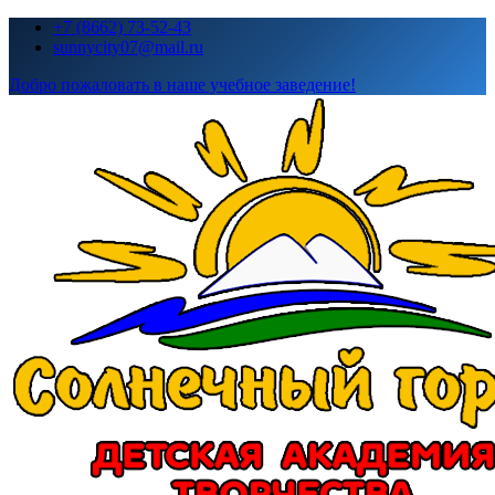
Перейти
+7 (8662) 73-52-43
к
sunnycity07@mail.ru
содержимому
Добро пожаловать в наше учебное заведение!