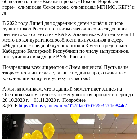
обществознанию «Высшая проба», «Покори Воробьевы
горы», олимпиада Ломоносова, олимпиады МГИМО, КБГУ и
др.
В 2022 году Лицей для одарённых детей вошёл в список
лучших школ России по итогам ежегодного исследования
рейтингового агентства «RAEX-Аналитика». Лицей занял 13
место по конкурентноспособности выпускников в сфере
«Медицины» среди 50 лучших школ и 3 место среди школ
Кабардино-Балкарской Республики по числу выпускников,
поступивших в ведущие ВУЗы России.
Поздравляем всех лицеистов с Днем лицеиста! Пусть ваше
творчество и интеллектуальные подвиги продолжают вас
вдохновлять на пути к успеху и счастью!
А мы напоминаем, что в данный момент идет запись на
Осеннюю математическую смену, которая пройдет в период с
28.10.2023 г. – 03.11.2023 г. Подробнее
ЗДЕСЬ
https://forms.yandex.ru/u/652fdae6505690355fb0844e/