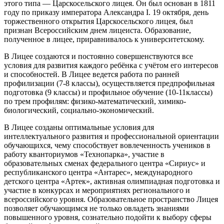
этого типа — Царскосельского лицея. Он был основан в 1811
году по приказу императора Александра I. 19 октября, день
торжественного открытия Царскосельского лицея, был
признан Всероссийским днем лицеиста. Образование,
полученное в лицее, приравнивалось к университетскому.
В Лицее создаются и постоянно совершенствуются все
условия для развития каждого ребёнка с учётом его интересов
и способностей. В Лицее ведется работа по ранней
профилизации (7-8 классы), осуществляется предпрофильная
подготовка (9 классы) и профильное обучение (10-11классы)
по трем профилям: физико-математический, химико-
биологический, социально-экономический.
В Лицее созданы оптимальные условия для
интеллектуального развития и профессиональной ориентации
обучающихся, чему способствует вовлеченность учеников в
работу кванториумов «Технопарка», участие в
образовательных сменах федерального центра «Сириус» и
республиканского центра «Антарес», международного
детского центра «Артек», активная олимпиадная подготовка и
участие в конкурсах и мероприятиях регионального и
всероссийского уровня. Образовательное пространство Лицея
позволяет обучающимся не только овладеть знаниями
повышенного уровня, сознательно подойти к выбору сферы