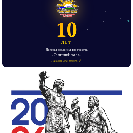
10
ЛЕТ
Детская академия творчества
«Солнечный город»
Нажмите для салюта! 🎉