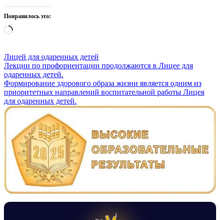
Понравилось это:
Загрузка…
Лицей для одаренных детей
Навигация
Лекции по профориентации продолжаются в Лицее для
одаренных детей.
по
Формирование здорового образа жизни является одним из
записям
приоритетных направлений воспитательной работы Лицея
для одаренных детей.