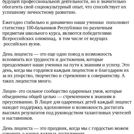
будущей профессиональной деятельности, но и значительно
обогатить свой социокультурный опыт, что способствует их
успешному личностному развитию.
Ежегодно стабильно и динамично наши ученики пополняют
статистику 100-бальников Республики по различным
предметам школьного курса, являются победителями
Всероссийских олимпиад, в том числе от ведущих
российских вузов.
День лицеиста — это еще один повод и возможность
вспомнить все трудности и достижения, которые
преодолевают наши ученики на пути к знаниям и успеху. Это
день, когда мы гордимся каждым лицеистом и благодарим их
за их упорство, творчество и стремление к совершенству. А
таких лицеистов много.
Лицеи- это сильное сообщество одаренных умов, которые
объединены общей целью — стремлением к знаниям и
преуспеванию. В Лицее для одаренных детей каждый лицеист
находит поддержку, вдохновение и возможность достигать
высоких результатов под руководством талантливых учителей
и наставников.
День лицеиста — это праздник, когда мы с гордостью можем
говорить о наших важных достижениях.