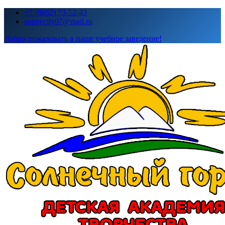
Перейти
+7 (8662) 73-52-43
к
sunnycity07@mail.ru
содержимому
Добро пожаловать в наше учебное заведение!