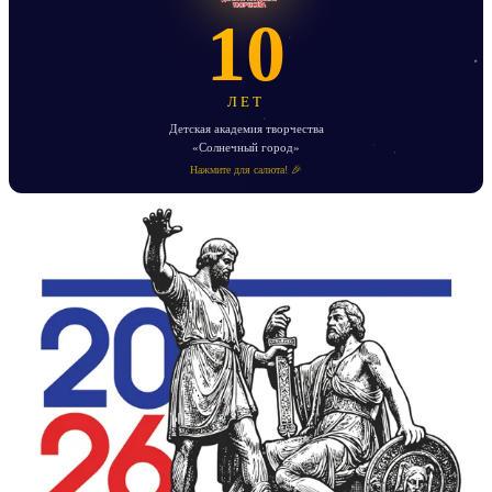
10
ЛЕТ
Детская академия творчества
«Солнечный город»
Нажмите для салюта! 🎉