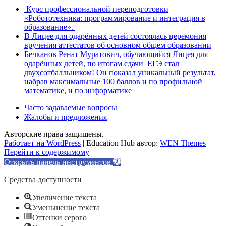
Курс профессиональной переподготовки
«Робототехника: программирование и интеграция в
образование».
В Лицее для одарённых детей состоялась церемония
вручения аттестатов об основном общем образовании
Бечканов Ренат Муратович, обучающийся Лицея для
одарённых детей, по итогам сдачи ЕГЭ стал
двухсотбалльником! Он показал уникальный результат,
набрав максимальные 100 баллов и по профильной
математике, и по информатике
Часто задаваемые вопросы
Жалобы и предложения
Авторские права защищены.
Работает на WordPress
|
Education Hub автор:
WEN Themes
Перейти к содержимому
Открыть панель инструментов
Средства доступности
Увеличение текста
Уменьшение текста
Оттенки серого