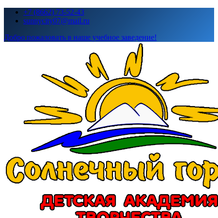
Перейти
+7 (8662) 73-52-43
к
sunnycity07@mail.ru
содержимому
Добро пожаловать в наше учебное заведение!