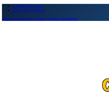
Перейти
+7 (8662) 73-52-43
к
sunnycity07@mail.ru
содержимому
Добро пожаловать в наше учебное заведение!