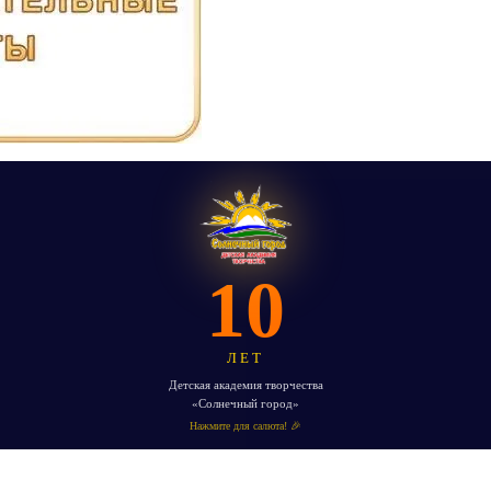
10
ЛЕТ
Детская академия творчества
«Солнечный город»
Нажмите для салюта! 🎉