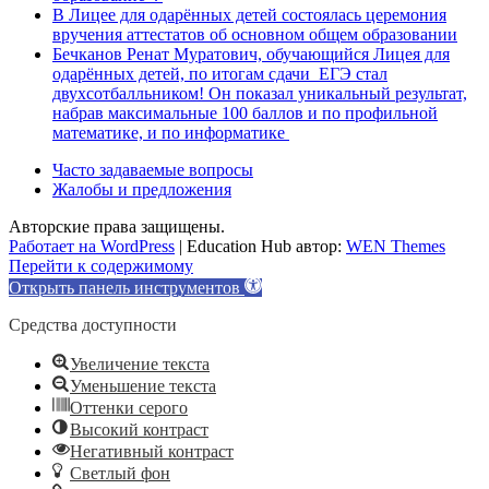
В Лицее для одарённых детей состоялась церемония
вручения аттестатов об основном общем образовании
Бечканов Ренат Муратович, обучающийся Лицея для
одарённых детей, по итогам сдачи ЕГЭ стал
двухсотбалльником! Он показал уникальный результат,
набрав максимальные 100 баллов и по профильной
математике, и по информатике
Часто задаваемые вопросы
Жалобы и предложения
Авторские права защищены.
Работает на WordPress
|
Education Hub автор:
WEN Themes
Перейти к содержимому
Открыть панель инструментов
Средства доступности
Увеличение текста
Уменьшение текста
Оттенки серого
Высокий контраст
Негативный контраст
Светлый фон