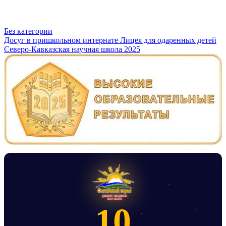
Без категории
Навигация
Досуг в пришкольном интернате Лицея для одаренных детей
Северо-Кавказская научная школа 2025
по
записям
10