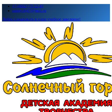
Перейти
+7 (8662) 73-52-43
к
sunnycity07@mail.ru
содержимому
Добро пожаловать в наше учебное заведение!