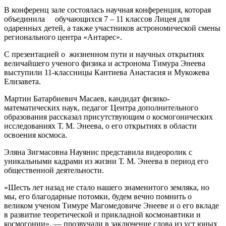
В конференц зале состоялась научная конференция, которая
объединила обучающихся 7 – 11 классов Лицея для
одаренных детей, а также участников астрономической смены
регионального центра «Антарес».
С презентацией о жизненном пути и научных открытиях
величайшего ученого физика и астронома Тимура Энеева
выступили 11-классницы Кантиева Анастасия и Мукожева
Елизавета.
Мартин Батарбиевич Масаев, кандидат физико-
математических наук, педагог Центра дополнительного
образования рассказал присутствующим о космогонических
исследованиях Т. М. Энеева, о его открытиях в области
освоения космоса.
Эляна Зигмасовна Науянис представила видеоролик с
уникальными кадрами из жизни Т. М. Энеева в период его
общественной деятельности.
«Шесть лет назад не стало нашего знаменитого земляка, но
мы, его благодарные потомки, будем вечно помнить о
великом ученом Тимуре Магомедовиче Энееве и о его вкладе
в развитие теоретической и прикладной космонавтики и
космогонии», — прозвучали в заключение слова из уст юных