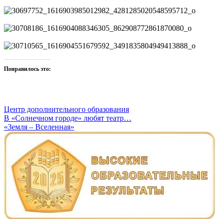
30656193_1616904148346299_7157768470019440640_o
30697752_1616903985012982_4281285020548595712_o
30708186_1616904088346305_862908772861870080_o
30710565_1616904551679592_3491835804949413888_o
Понравилось это:
Центр дополнительного образования
Навигация
В «Солнечном городе» любят театр…
«Земля – Вселенная»
по
записям