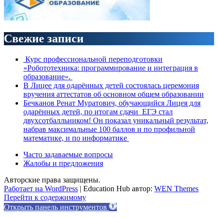
Свежие записи
Курс профессиональной переподготовки
«Робототехника: программирование и интеграция в
образование».
В Лицее для одарённых детей состоялась церемония
вручения аттестатов об основном общем образовании
Бечканов Ренат Муратович, обучающийся Лицея для
одарённых детей, по итогам сдачи ЕГЭ стал
двухсотбалльником! Он показал уникальный результат,
набрав максимальные 100 баллов и по профильной
математике, и по информатике
Часто задаваемые вопросы
Жалобы и предложения
Авторские права защищены.
Работает на WordPress
|
Education Hub автор:
WEN Themes
Перейти к содержимому
Открыть панель инструментов