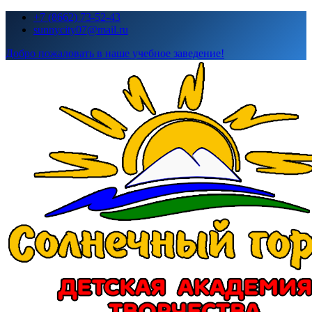
Перейти
+7 (8662) 73-52-43
к
sunnycity07@mail.ru
содержимому
Добро пожаловать в наше учебное заведение!