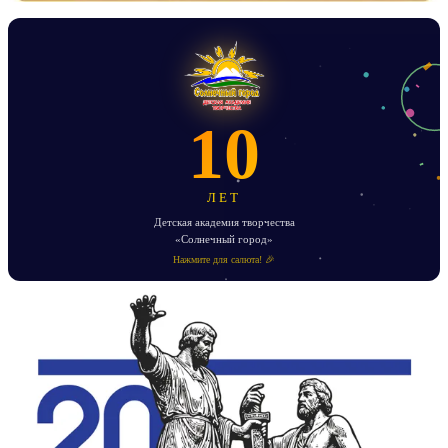
10
ЛЕТ
Детская академия творчества
«Солнечный город»
Нажмите для салюта! 🎉