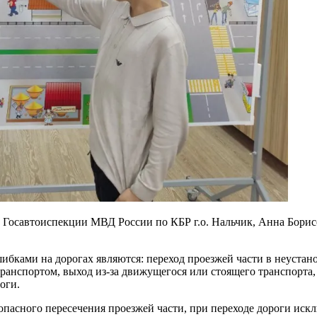
Госавтоиспекции МВД России по КБР г.о. Нальчик, Анна Борисо
бками на дорогах являются: переход проезжей части в неустано
ранспортом, выход из-за движущегося или стоящего транспорт
роги.
опасного пересечения проезжей части, при переходе дороги ис