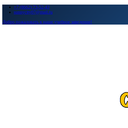
Перейти
+7 (8662) 73-52-43
к
sunnycity07@mail.ru
содержимому
Добро пожаловать в наше учебное заведение!