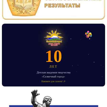
10
ЛЕТ
Детская академия творчества
«Солнечный город»
Нажмите для салюта! 🎉