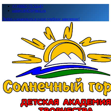
Перейти
+7 (8662) 73-52-43
к
sunnycity07@mail.ru
содержимому
Добро пожаловать в наше учебное заведение!