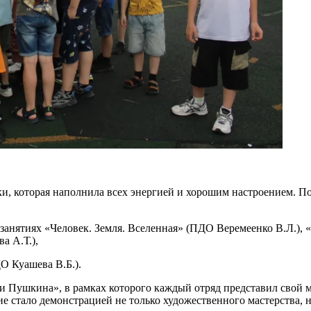
ки, которая наполнила всех энергией и хорошим настроением. П
а занятиях «Человек. Земля. Вселенная» (ПДО Веремеенко В.Л.
а А.Т.),
О Куашева В.Б.).
 Пушкина», в рамках которого каждый отряд представил свой ми
е стало демонстрацией не только художественного мастерства,