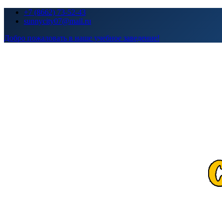
Перейти
+7 (8662) 73-52-43
к
sunnycity07@mail.ru
содержимому
Добро пожаловать в наше учебное заведение!