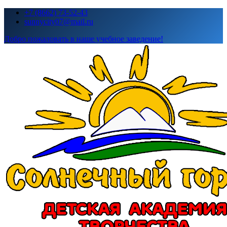
Перейти
+7 (8662) 73-52-43
к
sunnycity07@mail.ru
содержимому
Добро пожаловать в наше учебное заведение!