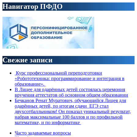
Навигатор ПФДО
Свежие записи
Курс профессиональной переподготовки
«Робототехника: программирование и интеграция в
образование».
В Лицее для одарённых детей состоялась церемония
вручения аттестатов об основном общем образовании
Бечканов Ренат Муратович, обучающийся Лицея для
одарённых детей, по итогам сдачи ЕГЭ стал
двухсотбалльником! Он показал уникальный результат,
набрав максимальные 100 баллов и по профильной
математике, и по информатике
Часто задаваемые вопросы