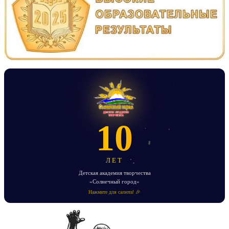
10
ЛЕТ
Детская академия творчества
«Солнечный город»
Нажмите для салюта! 🎉