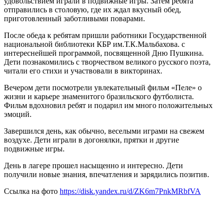
удовольствием играли в подвижные игры. Затем ребята
отправились в столовую, где их ждал вкусный обед,
приготовленный заботливыми поварами.
После обеда к ребятам пришли работники Государственной
национальной библиотеки КБР им.Т.К.Мальбахова. с
интереснейшей программой, посвященной Дню Пушкина.
Дети познакомились с творчеством великого русского поэта,
читали его стихи и участвовали в викторинах.
Вечером дети посмотрели увлекательный фильм «Пеле» о
жизни и карьере знаменитого бразильского футболиста.
Фильм вдохновил ребят и подарил им много положительных
эмоций.
Завершился день, как обычно, веселыми играми на свежем
воздухе. Дети играли в догонялки, прятки и другие
подвижные игры.
День в лагере прошел насыщенно и интересно. Дети
получили новые знания, впечатления и зарядились позитив.
Ссылка на фото
https://disk.yandex.ru/d/ZK6m7PnkMRbfVA