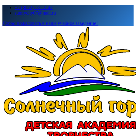
Перейти
+7 (8662) 73-52-43
к
sunnycity07@mail.ru
содержимому
Добро пожаловать в наше учебное заведение!