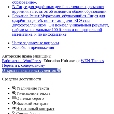
образование».
В Лицее для одарённых детей состоялась церемония
вручения аттестатов об основном общем образовании
Бечканов Ренат Муратович, обучающийся Лицея для
одарённых детей, по итогам сдачи ЕГЭ стал
двухсотбалльником! Он показал уникальный результат,
набрав максимальные 100 баллов и по профильной
математике, и по информатике
Часто задаваемые вопросы
Жалобы и предложения
Авторские права защищены.
Работает на WordPress
|
Education Hub автор:
WEN Themes
Перейти к содержимому
Открыть панель инструментов
Средства доступности
Увеличение текста
Уменьшение текста
Оттенки серого
Высокий контраст
Негативный контраст
Светлый фон