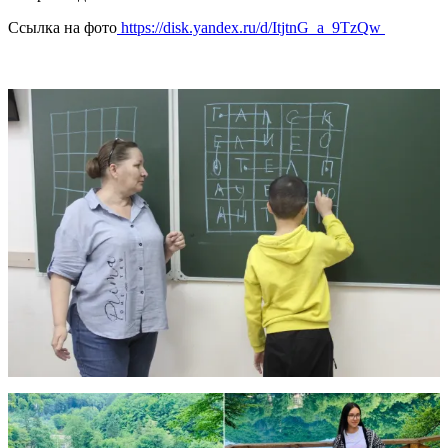
Ссылка на фото
https://disk.yandex.ru/d/ItjtnG_a_9TzQw