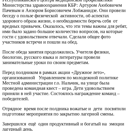
Министерства здравоохранения КБР: Артуром Аюбовичем
Пачевым и Анзором Борисовичем Лобжанидзе. Они провели
беседу о пользе физической активности, об аспектах
здорового образа жизни, о необходимости беречь себя от
вредных привычек. Оказалось, что эти темы важны для ребят,
ими было задано большое количество вопросов, на которые
гости с удовольствием отвечали. Сделали общее фото
участников встречи и пошли на обед.
После обеда занятия продолжились. Учителя физики,
биологии, русского языка и литературы провели
занимательные уроки по своим предметам.
Перед полдником в рамках акции «Дружное лето»,
организованной Управлением по молодежной политике
Местной администрации г.о. Нальчик, на улице была
проведена командная квест – игра. Дети удовольствием
приняли в ней участие. Состоялось награждение команд –
победителей.
Отрядное время после полдника вожатые и дети посвятили
подготовке мероприятия по закрытию лагерной смены.
Завершился ещё один продуктивный и богатый на эмоции
лагерный день.