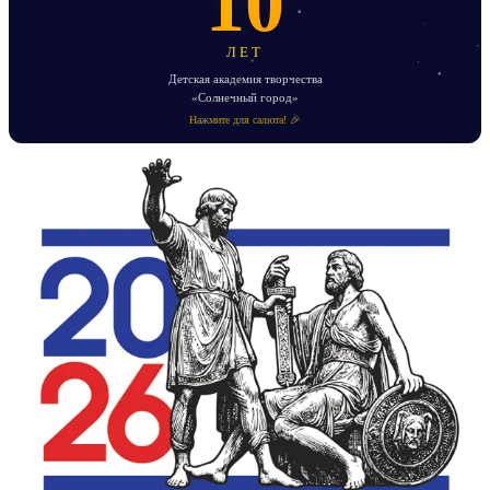
10
ЛЕТ
Детская академия творчества
«Солнечный город»
Нажмите для салюта! 🎉