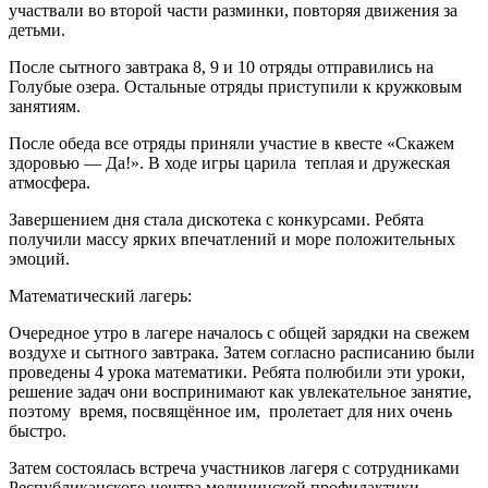
участвали во второй части разминки, повторяя движения за
детьми.
После сытного завтрака 8, 9 и 10 отряды отправились на
Голубые озера. Остальные отряды приступили к кружковым
занятиям.
После обеда все отряды приняли участие в квесте «Скажем
здоровью — Да!». В ходе игры царила теплая и дружеская
атмосфера.
Завершением дня стала дискотека с конкурсами. Ребята
получили массу ярких впечатлений и море положительных
эмоций.
Математический лагерь:
Очередное утро в лагере началось с общей зарядки на свежем
воздухе и сытного завтрака. Затем согласно расписанию были
проведены 4 урока математики. Ребята полюбили эти уроки,
решение задач они воспринимают как увлекательное занятие,
поэтому время, посвящённое им, пролетает для них очень
быстро.
Затем состоялась встреча участников лагеря с сотрудниками
Республиканского центра медицинской профилактики