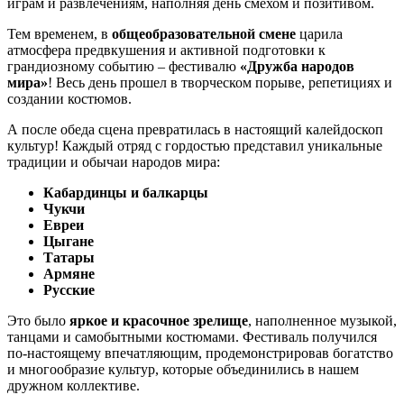
играм и развлечениям, наполняя день смехом и позитивом.
Тем временем, в
общеобразовательной смене
царила
атмосфера предвкушения и активной подготовки к
грандиозному событию – фестивалю
«Дружба народов
мира»
! Весь день прошел в творческом порыве, репетициях и
создании костюмов.
А после обеда сцена превратилась в настоящий калейдоскоп
культур! Каждый отряд с гордостью представил уникальные
традиции и обычаи народов мира:
Кабардинцы и балкарцы
Чукчи
Евреи
Цыгане
Татары
Армяне
Русские
Это было
яркое и красочное зрелище
, наполненное музыкой,
танцами и самобытными костюмами. Фестиваль получился
по-настоящему впечатляющим, продемонстрировав богатство
и многообразие культур, которые объединились в нашем
дружном коллективе.