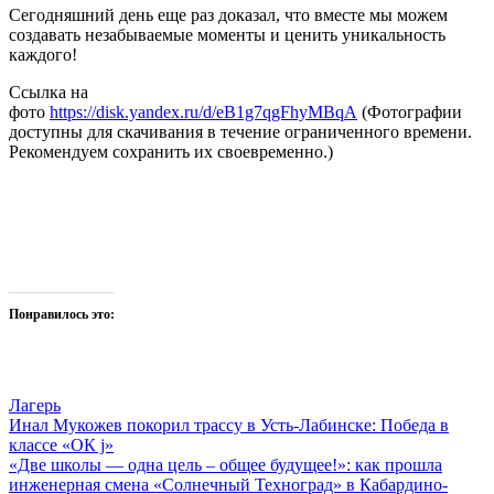
Сегодняшний день еще раз доказал, что вместе мы можем
создавать незабываемые моменты и ценить уникальность
каждого!
Ссылка на
фото
https://disk.yandex.ru/d/eB1g7qgFhyMBqA
(Фотографии
доступны для скачивания в течение ограниченного времени.
Рекомендуем сохранить их своевременно.)
Понравилось это:
Лагерь
Навигация
Инал Мукожев покорил трассу в Усть-Лабинске: Победа в
классе «ОК j»
по
«Две школы — одна цель – общее будущее!»: как прошла
записям
инженерная смена «Солнечный Техноград» в Кабардино-