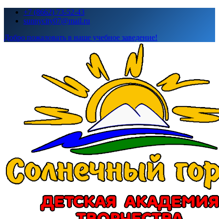
Перейти
+7 (8662) 73-52-43
к
sunnycity07@mail.ru
содержимому
Добро пожаловать в наше учебное заведение!