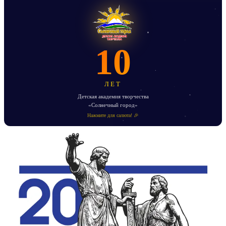
10
ЛЕТ
Детская академия творчества
«Солнечный город»
Нажмите для салюта! 🎉