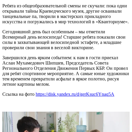
Ребята из общеобразовательной смены не скучали: пока одни
открывали тайны Краеведческого музея, другие осваивали
танцевальные па, творили в мастерских прикладного
искусства и погружались в мир технологий в «Кванториуме».
Сегодняшний день был особенным – мы отметили
Всемирный день велосипеда! Старшие ребята показали свои
силы в захватывающей велосипедной эстафете, а младшие
проверили свои знания в веселой викторине.
Завершился день ярким событием: к нам в гости приехал
Аслан Мухамедович Шипшев, Председатель Совета
Регионального Отделения Движения Первых КБР. Он провел
для ребят спортивное мероприятие. А самые юные художники
тем временем превратили асфальт в яркое полотно, рисуя
летние картины мелом.
Ссылка на фото
https://disk.yandex.ru/d/gerKsuc6Ynaq5A