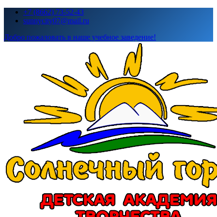
Перейти
+7 (8662) 73-52-43
к
sunnycity07@mail.ru
содержимому
Добро пожаловать в наше учебное заведение!