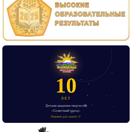
10
ЛЕТ
Детская академия творчества
«Солнечный город»
Нажмите для салюта! 🎉