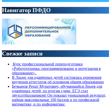
Навигатор ПФДО
Свежие записи
Курс профессиональной переподготовки
«Робототехника: программирование и интеграция в
образование».
В Лицее для одарённых детей состоялась церемония
вручения аттестатов об основном общем образовании
Бечканов Ренат Муратович, обучающийся Лицея для
одарённых детей, по итогам сдачи ЕГЭ стал
двухсотбалльником! Он показал уникальный результат,
набрав максимальные 100 баллов и по профильной
математике, и по информатике