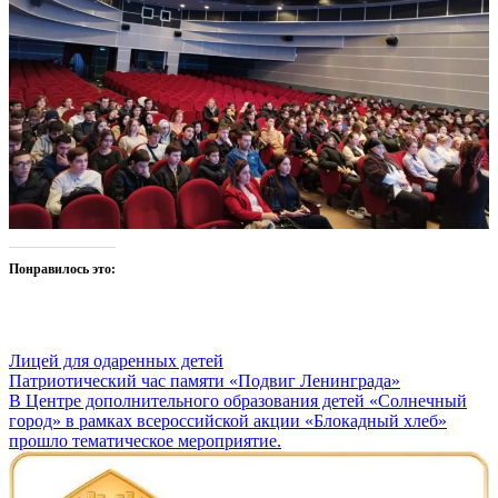
Понравилось это:
Лицей для одаренных детей
Навигация
Патриотический час памяти «Подвиг Ленинграда»
В Центре дополнительного образования детей «Солнечный
по
город» в рамках всероссийской акции «Блокадный хлеб»
записям
прошло тематическое мероприятие.