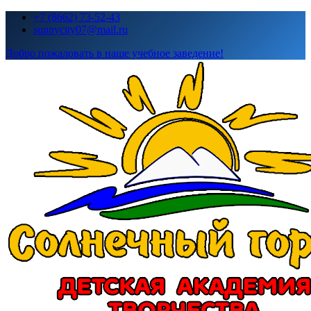
Перейти
+7 (8662) 73-52-43
к
sunnycity07@mail.ru
содержимому
Добро пожаловать в наше учебное заведение!