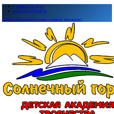
Перейти
+7 (8662) 73-52-43
к
sunnycity07@mail.ru
содержимому
Добро пожаловать в наше учебное заведение!