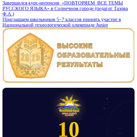
Навигация
Завершился курс-интенсив «ПОВТОРЯЕМ ВСЕ ТЕМЫ
РУССКОГО ЯЗЫКА» в Солнечном городе (педагог Тазова
по
Ф.А.)
записям
Приглашаем школьников 5−7 классов принять участие в
Национальной технологической олимпиаде Junior
10