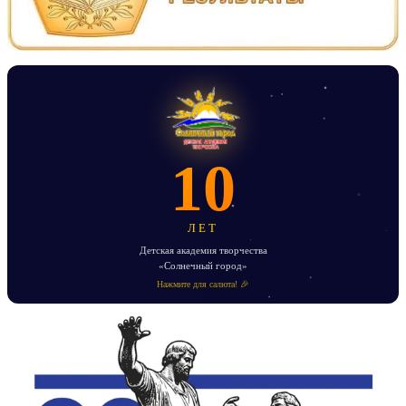
10
ЛЕТ
Детская академия творчества
«Солнечный город»
Нажмите для салюта! 🎉