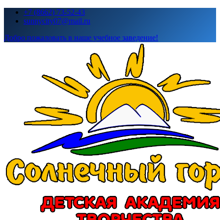
Перейти
+7 (8662) 73-52-43
к
sunnycity07@mail.ru
содержимому
Добро пожаловать в наше учебное заведение!