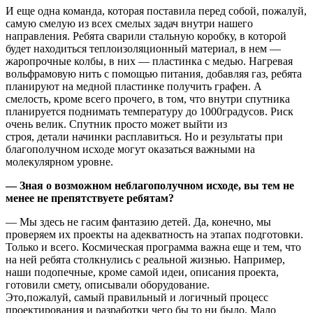
И еще одна команда, которая поставила перед собой, пожалуй,
самую смелую из всех смелых задач внутри нашего
направления. Ребята сварили стальную коробку, в которой
будет находиться теплоизоляционный материал, в нем —
жаропрочные колбы, в них — пластинка с медью. Нагревая
вольфрамовую нить с помощью питания, добавляя газ, ребята
планируют на медной пластинке получить графен. А
смелость, кроме всего прочего, в том, что внутри спутника
планируется поднимать температуру до 1000градусов. Риск
очень велик. Спутник просто может выйти из
строя, детали начинки расплавиться. Но и результаты при
благополучном исходе могут оказаться важными на
молекулярном уровне.
— Зная о возможном неблагополучном исходе, вы тем не
менее не препятствуете ребятам?
— Мы здесь не гасим фантазию детей. Да, конечно, мы
проверяем их проекты на адекватность на этапах подготовки.
Только и всего. Космическая программа важна еще и тем, что
на ней ребята столкнулись с реальной жизнью. Например,
наши подопечные, кроме самой идеи, описания проекта,
готовили смету, описывали оборудование.
Это,пожалуй, самый правильный и логичный процесс
проектирования и разработки чего бы то ни было. Мало