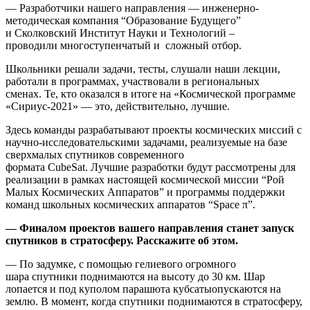
— Разработчики нашего направления — инженерно-
методическая компания “Образование Будущего”
и Сколковский Институт Науки и Технологий –
проводили многоступенчатый и сложный отбор.
Школьники решали задачи, тесты, слушали наши лекции,
работали в программах, участвовали в региональных
сменах. Те, кто оказался в итоге на «Космической программе
«Сириус-2021» — это, действительно, лучшие.
Здесь команды разрабатывают проекты космических миссий с
научно-исследовательскими задачами, реализуемые на базе
сверхмалых спутников современного
формата CubeSat. Лучшие разработки будут рассмотрены для
реализации в рамках настоящей космической миссии “Рой
Малых Космических Аппаратов” и программы поддержки
команд школьных космических аппаратов “Space π”.
— Финалом проектов вашего направления станет запуск
спутников в стратосферу. Расскажите об этом.
— По задумке, с помощью гелиевого огромного
шара спутники поднимаются на высоту до 30 км. Шар
лопается и под куполом парашюта кубсатыопускаются на
землю. В момент, когда спутники поднимаются в стратосферу,