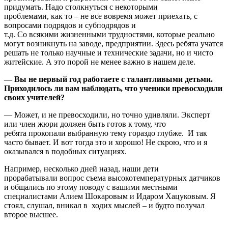
придумать. Надо столкнуться с некоторыми
проблемами, как то – не все вовремя может приехать, с
вопросами подрядов и субподрядов и
т.д. Со всякими жизненными трудностями, которые реально
могут возникнуть на заводе, предприятии. Здесь ребята учатся
решать не только научные и технические задачи, но и чисто
житейские. А это порой не менее важно в нашем деле.
— Вы не первый год работаете с талантлив
ыми детьми.
Приходилось ли вам
наблюдать, что ученики превосходили
своих учителей?
— Может, и не превосходили, но точно удивляли. Эксперт
или член жюри должен быть готов к тому, что
ребята прокопали выбранную тему гораздо глубже. И так
часто бывает. И вот тогда это и хорошо! Не скрою, что и я
оказывался в подобных ситуациях.
Например, несколько дней назад, наши дети
прорабатывали вопрос съема высокотемпературных датчиков
и общались по этому поводу с вашими местными
специалистами Алием Шокаровым и Идаром Хацуковым. Я
стоял, слушал, вникал в ходих мыслей – и будто получал
второе высшее.