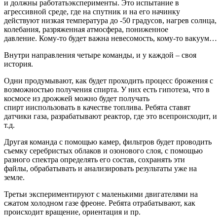
и должны работатьэксперименты. Это испытание в
агрессивной среде, где на спутник и на его начинку
действуют низкая температура до -50 градусов, нагрев солнца,
колебания, разряженная атмосфера, пониженное
давление. Кому-то будет важна невесомость, кому-то вакуум…
Внутри направления четыре команды, и у каждой – своя
история.
Одни продумывают, как будет проходить процесс брожения с
возможностью получения спирта. У них есть гипотеза, что в
космосе из дрожжей можно будет получать
спирт ииспользовать в качестве топлива. Ребята ставят
датчики газа, разрабатывают реактор, где это всепроисходит, и
т.д.
Другая команда с помощью камер, фильтров будет проводить
съемку серебристых облаков и озонового слоя, с помощью
разного спектра определять его состав, сохранять эти
файлы, обрабатывать и анализировать результаты уже на
земле.
Третьи экспериментируют с маленькими двигателями на
сжатом холодном газе фреоне. Ребята отрабатывают, как
происходит вращение, ориентация и пр.