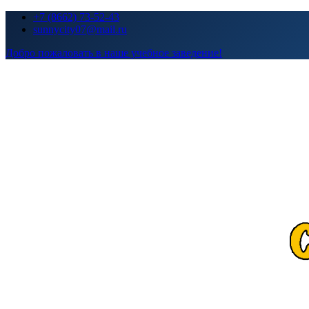
Перейти
+7 (8662) 73-52-43
к
sunnycity07@mail.ru
содержимому
Добро пожаловать в наше учебное заведение!