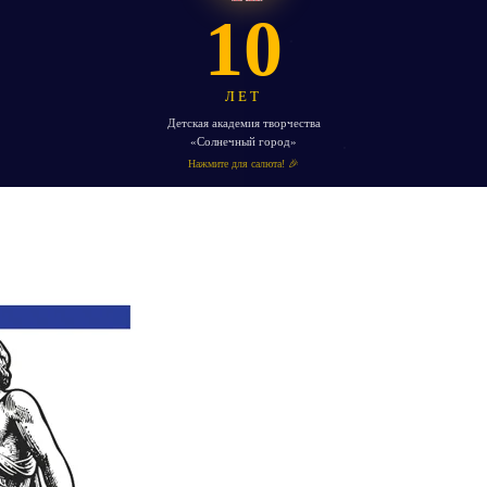
10
ЛЕТ
Детская академия творчества
«Солнечный город»
Нажмите для салюта! 🎉