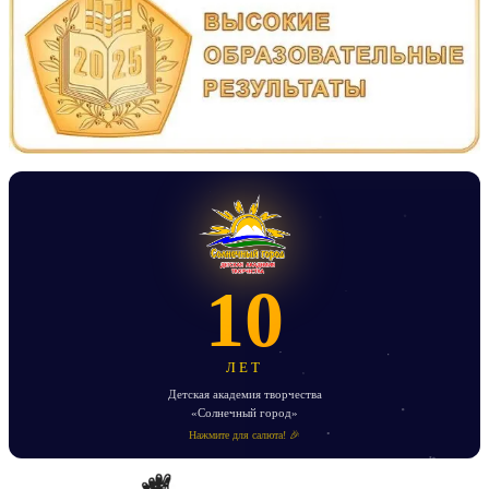
10
ЛЕТ
Детская академия творчества
«Солнечный город»
Нажмите для салюта! 🎉