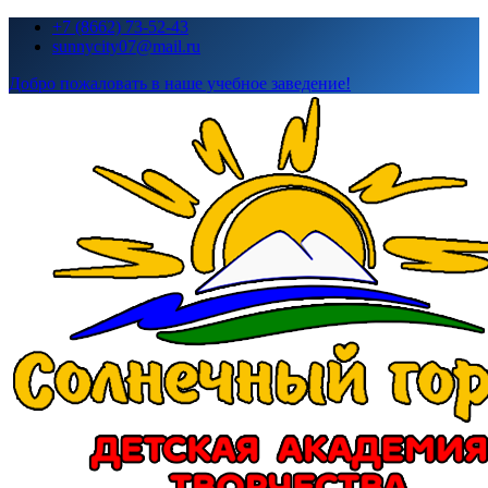
Перейти
+7 (8662) 73-52-43
к
sunnycity07@mail.ru
содержимому
Добро пожаловать в наше учебное заведение!