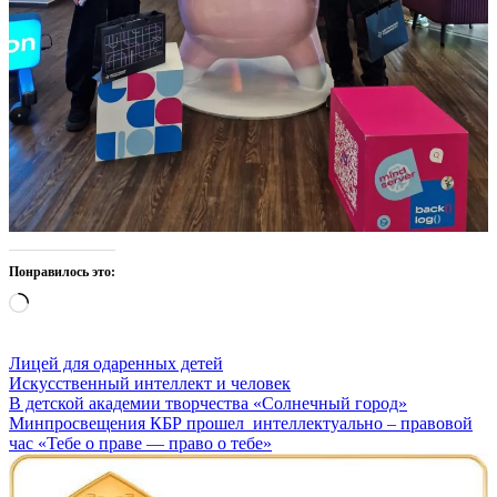
Понравилось это:
Загрузка…
Лицей для одаренных детей
Навигация
Искусственный интеллект и человек
В детской академии творчества «Солнечный город»
по
Минпросвещения КБР прошел интеллектуально – правовой
записям
час «Тебе о праве — право о тебе»