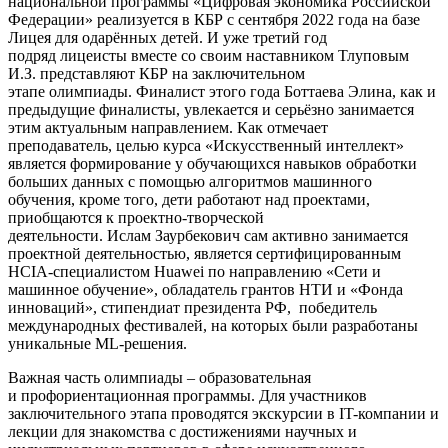
национальной программы «Цифровая экономика Российской
Федерации» реализуется в КБР с сентября 2022 года на базе
Лицея для одарённых детей. И уже третий год
подряд лицеисты вместе со своим наставником Тлуповым
И.З. представляют КБР на заключительном
этапе олимпиады. Финалист этого года Боттаева Элина, как и
предыдущие финалисты, увлекается и серьёзно занимается
этим актуальным направлением. Как отмечает
преподаватель, целью курса «Искусственный интеллект»
является формирование у обучающихся навыков обработки
больших данных с помощью алгоритмов машинного
обучения, кроме того, дети работают над проектами,
приобщаются к проектно-творческой
деятельности. Ислам Заурбекович сам активно занимается
проектной деятельностью, является сертифицированным
HCIA-специалистом Huawei по направлению «Сети и
машинное обучение», обладатель грантов НТИ и «Фонда
инноваций», стипендиат президента РФ, победитель
международных фестивалей, на которых были разработаны
уникальные ML-решения.
Важная часть олимпиады – образовательная
и профориентационная программы. Для участников
заключительного этапа проводятся экскурсии в IT-компании и
лекции для знакомства с достижениями научных и