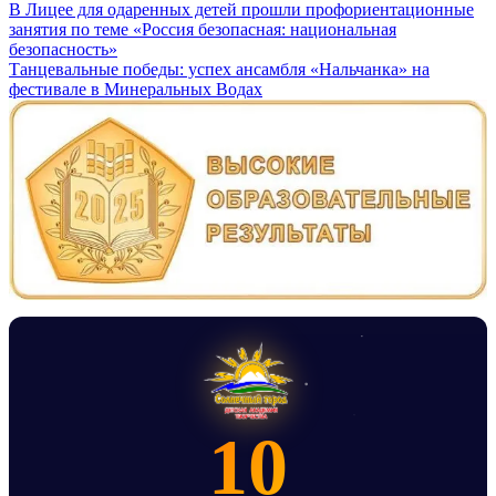
Навигация
В Лицее для одаренных детей прошли профориентационные
занятия по теме «Россия безопасная: национальная
по
безопасность»
записям
Танцевальные победы: успех ансамбля «Нальчанка» на
фестивале в Минеральных Водах
10