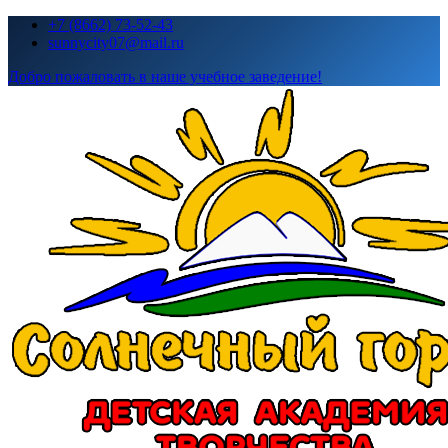
Перейти
+7 (8662) 73-52-43
к
sunnycity07@mail.ru
содержимому
Добро пожаловать в наше учебное заведение!