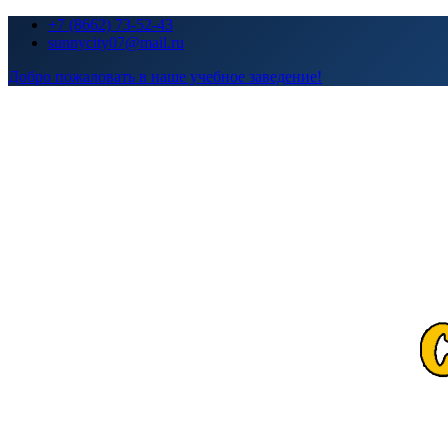
Перейти
+7 (8662) 73-52-43
к
sunnycity07@mail.ru
содержимому
Добро пожаловать в наше учебное заведение!