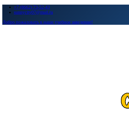
Перейти
+7 (8662) 73-52-43
к
sunnycity07@mail.ru
содержимому
Добро пожаловать в наше учебное заведение!