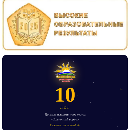
10
ЛЕТ
Детская академия творчества
«Солнечный город»
Нажмите для салюта! 🎉