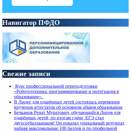
Навигатор ПФДО
Свежие записи
Курс профессиональной переподготовки
«Робототехника: программирование и интеграция в
образование».
В Лицее для одарённых детей состоялась церемония
вручения аттестатов об основном общем образовании
Бечканов Ренат Муратович, обучающийся Лицея для
одарённых детей, по итогам сдачи ЕГЭ стал
двухсотбалльником! Он показал уникальный результат,
набрав максимальные 100 баллов и по профильной