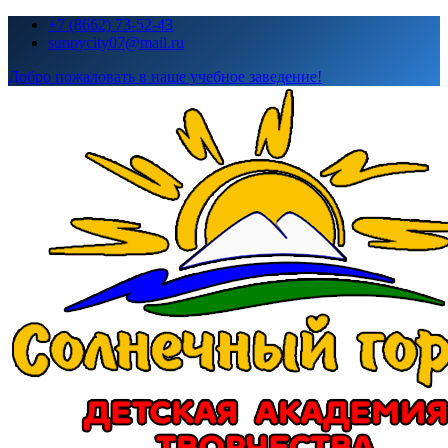
Перейти
+7 (8662) 73-52-43
к
sunnycity07@mail.ru
содержимому
Добро пожаловать в наше учебное заведение!