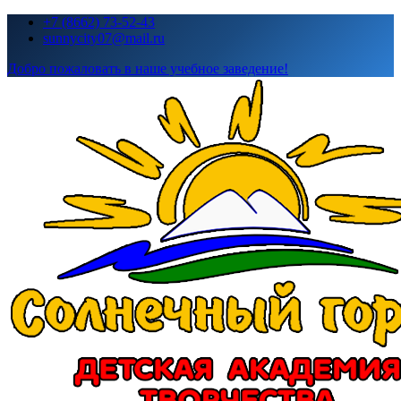
Перейти
+7 (8662) 73-52-43
к
sunnycity07@mail.ru
содержимому
Добро пожаловать в наше учебное заведение!