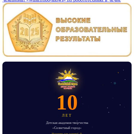
записям
10
ЛЕТ
Детская академия творчества
«Солнечный город»
Нажмите для салюта! 🎉