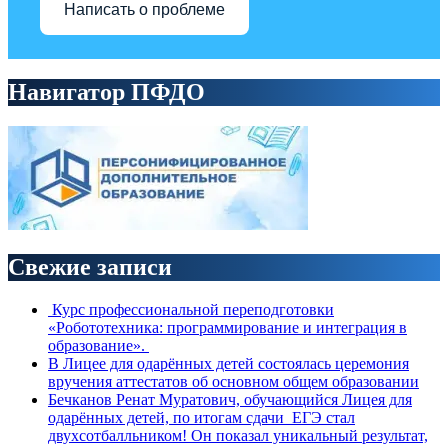
Написать о проблеме
Навигатор ПФДО
Свежие записи
Курс профессиональной переподготовки
«Робототехника: программирование и интеграция в
образование».
В Лицее для одарённых детей состоялась церемония
вручения аттестатов об основном общем образовании
Бечканов Ренат Муратович, обучающийся Лицея для
одарённых детей, по итогам сдачи ЕГЭ стал
двухсотбалльником! Он показал уникальный результат,