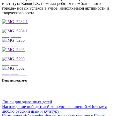
института Калов Р.Х. пожелал ребятам из «Солнечного
города» новых успехов в учебе, неиссякаемой активности и
творческого роста.
IMG_5282 1
IMG_5284 1
IMG_5286
IMG_5295
IMG_5299
IMG_5302
Понравилось это:
Лицей для одаренных детей
Навигация
Награждение победителей конкурса сочинений «Почему я
люблю русский язык и культуру»
по
Чемпионат «Winterrobo-shows» по робототехнике в Чечне