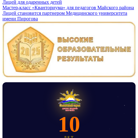
Лицей для одаренных детей
Навигация
Мастер-класс «Кванториума» для педагогов Майского района
Лицей становится партнером Медицинского университета
по
имени Пирогова
записям
10
ЛЕТ