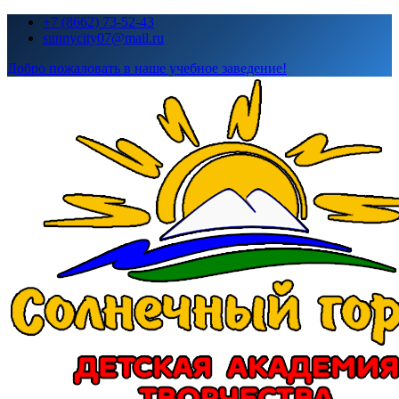
Перейти
+7 (8662) 73-52-43
к
sunnycity07@mail.ru
содержимому
Добро пожаловать в наше учебное заведение!