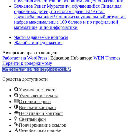
вручения аттестатов об основном общем образовании
Бечканов Ренат Муратович, обучающийся Лицея для
одарённых детей, по итогам сдачи ЕГЭ стал
двухсотбалльником! Он показал уникальный результат,
набрав максимальные 100 баллов и по профильной
математике, и по информатике
Часто задаваемые вопросы
Жалобы и предложения
Авторские права защищены.
Работает на WordPress
|
Education Hub автор:
WEN Themes
Перейти к содержимому
Открыть панель инструментов
Средства доступности
Увеличение текста
Уменьшение текста
Оттенки серого
Высокий контраст
Негативный контраст
Светлый фон
Подчёркивание ссылок
Читабельный шрифт