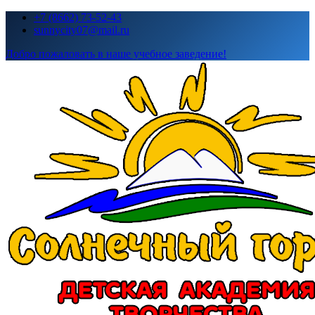
Перейти
+7 (8662) 73-52-43
к
sunnycity07@mail.ru
содержимому
Добро пожаловать в наше учебное заведение!