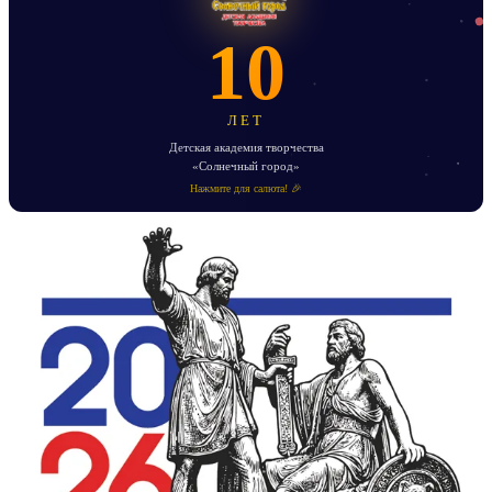
10
ЛЕТ
Детская академия творчества
«Солнечный город»
Нажмите для салюта! 🎉