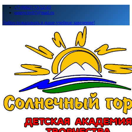
Перейти
+7 (8662) 73-52-43
к
sunnycity07@mail.ru
содержимому
Добро пожаловать в наше учебное заведение!