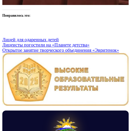
Понравилось это:
Лицей для одаренных детей
Навигация
Лицеисты погостили на «Планете детства»
Открытое занятие творческого объединения «Эвритенок»
по
записям