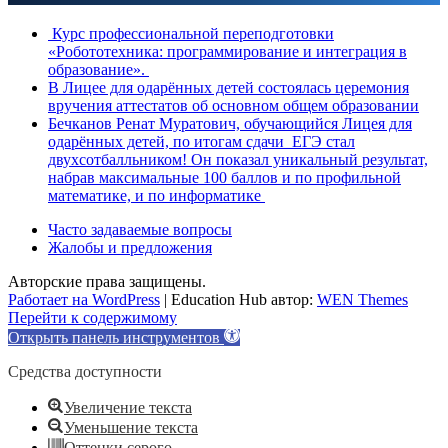
Курс профессиональной переподготовки
«Робототехника: программирование и интеграция в
образование».
В Лицее для одарённых детей состоялась церемония
вручения аттестатов об основном общем образовании
Бечканов Ренат Муратович, обучающийся Лицея для
одарённых детей, по итогам сдачи ЕГЭ стал
двухсотбалльником! Он показал уникальный результат,
набрав максимальные 100 баллов и по профильной
математике, и по информатике
Часто задаваемые вопросы
Жалобы и предложения
Авторские права защищены.
Работает на WordPress
|
Education Hub автор:
WEN Themes
Перейти к содержимому
Открыть панель инструментов
Средства доступности
Увеличение текста
Уменьшение текста
Оттенки серого