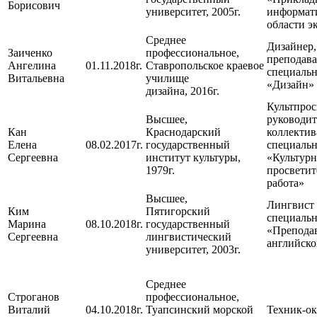
Борисович
университет, 2005г.
информат
области э
Среднее
Дизайнер,
Заиченко
профессиональное,
преподава
Ангелина
01.11.2018г.
Ставропольское краевое
специаль
Витальевна
училище
«Дизайн»
дизайна, 2016г.
Культпрос
Высшее,
руководит
Кан
Краснодарский
коллектив
Елена
08.02.2017г.
государственный
специаль
Сергеевна
институт культуры,
«Культурн
1979г.
просветит
работа»
Высшее,
Лингвист
Ким
Пятигорский
специаль
Марина
08.10.2018г.
государственный
«Препода
Сергеевна
лингвистический
английско
университет, 2003г.
Среднее
Строганов
профессиональное,
Виталий
04.10.2018г.
Туапсинский морской
Техник-ок