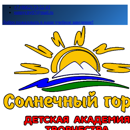
Перейти
+7 (8662) 73-52-43
к
sunnycity07@mail.ru
содержимому
Добро пожаловать в наше учебное заведение!