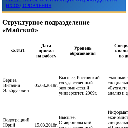
ИХ ОЗДОРОВЛЕНИЯ
Структурное подразделение
«Майский»
Дата
Специ
Уровень
Ф.И.О.
приема
квали
образования
на работу
по 
Высшее, Ростовский
Экономис
Бериев
государственный
специаль
Виталий
05.03.2018г.
экономический
«Бухгалте
Эльбрусович
университет, 2009г.
анализ и 
Информат
Высшее,
экономист
Водогрецкий
Ставропольский
специаль
Юрий
15.03.2018г.
государственный
«Приклад