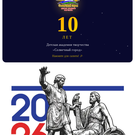
10
ЛЕТ
Детская академия творчества
«Солнечный город»
Нажмите для салюта! 🎉