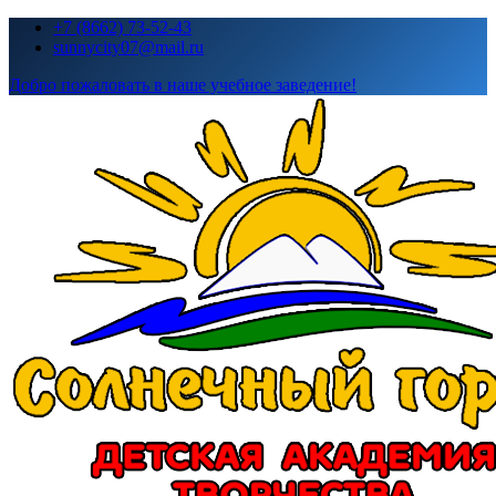
Перейти
+7 (8662) 73-52-43
к
sunnycity07@mail.ru
содержимому
Добро пожаловать в наше учебное заведение!