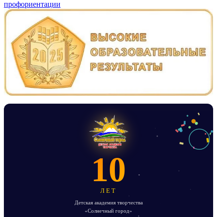
по
профориентации
записям
10
ЛЕТ
Детская академия творчества
«Солнечный город»