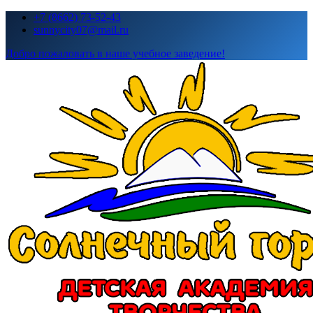
Перейти
+7 (8662) 73-52-43
к
sunnycity07@mail.ru
содержимому
Добро пожаловать в наше учебное заведение!