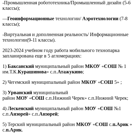
-Промышленная робототехника/Промышленный дизайн (5-6
классы);
—
Геоинформационные
технологии/
Аэротехнологии
(7-8
классы);
-Виртуальная и дополненная реальность/ Информационные
технологии(9-11 классы).
2023-2024 учебном году работа мобильного технопарка
запланирована еще в 5 агломерациях:
1)
Баксанский
муниципальный район
МКОУ
«
СОШ
№ 1
им.Т.К.
Курашинова
» с.п.
Атажукино
;
2) Чегемский муниципальный район
МКОУ
«
СОШ
5» ;
3)
Урванский
муниципальный
район
МОУ
«
СОШ
с.п.Нижний Черек» с.п.Нижний Черек;
4)
Лескенский
муниципальный район
МОУ
«
СОШ
№1
с.п.
Анзорей
» с.п.
Анзорей
;
5) Терский муниципальный район
МКОУ
«
СОШ
с.
п.Арик
»
с.
п.Арик
.